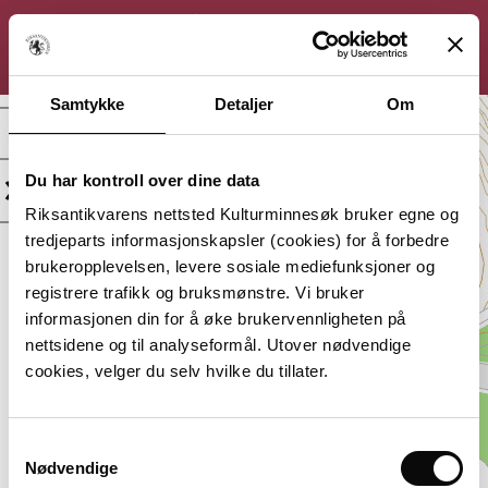
KULTURMINNESØK
Søk
Logg inn
Meny
Samtykke
Detaljer
Om
Kongsberg kirkested,
Kirkested
Du har kontroll over dine data
Kategori:
Beliggenhet:
Riksantikvarens nettsted Kulturminnesøk bruker egne og
Kirkested
Buskerud,
tredjeparts informasjonskapsler (cookies) for å forbedre
Kongsberg
brukeropplevelsen, levere sosiale mediefunksjoner og
Vernestatus:
Datering:
registrere trafikk og bruksmønstre. Vi bruker
Ulike
Flere dateringer
informasjonen din for å øke brukervennligheten på
vernestatus
nettsidene og til analyseformål. Utover nødvendige
Lagt inn av:
cookies, velger du selv hvilke du tillater.
Riksantikvaren, Hovedkontor
Samtykkevalg
Nødvendige