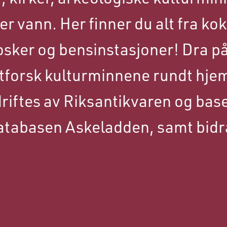
r vann. Her finner du alt fra ko
iosker og bensinstasjoner! Dra p
utforsk kulturminnene rundt hjem
iftes av Riksantikvaren og base
atabasen Askeladden, samt bidr