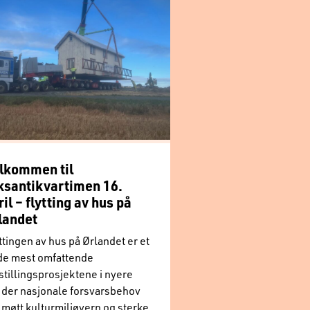
lkommen til
ksantikvartimen 16.
ril – flytting av hus på
landet
ttingen av hus på Ørlandet er et
de mest omfattende
tillingsprosjektene i nyere
, der nasjonale forsvarsbehov
 møtt kulturmiljøvern og sterke