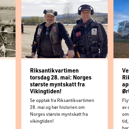
Riksantikvartimen
Ve
torsdag 28. mai: Norges
Ri
største myntskatt fra
ap
Vikingtiden!
Ør
Se opptak fra Riksantikvartimen
Fly
28. mai og hør historien om
av 
Norges største myntskatt fra
oms
vikingtiden!
tid
har