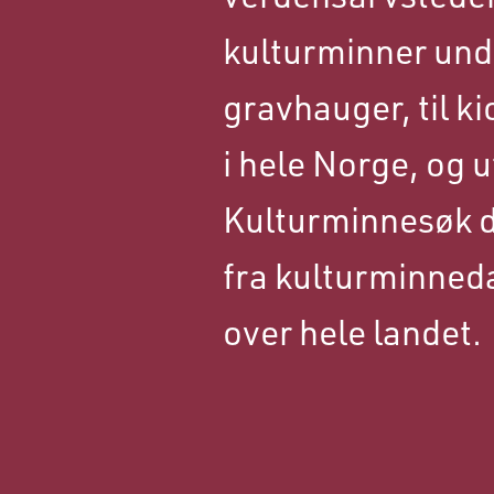
kulturminner unde
gravhauger, til k
i hele Norge, og 
Kulturminnesøk dr
fra kulturminned
over hele landet.