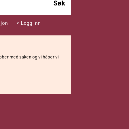
sjon
Logg inn
obber med saken og vi håper vi
.