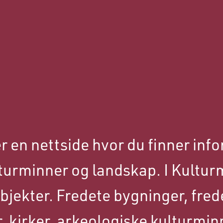
r en nettside hvor du finner in
lturminner og landskap. I Kultur
bjekter. Fredete bygninger, fred
 kirker, arkeologiske kulturmin