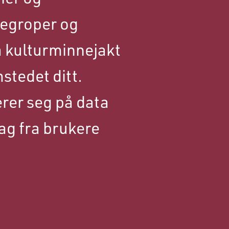
kegroper og
å kulturminnejakt
stedet ditt.
rer seg på data
ag fra brukere