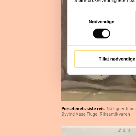
å øke brukervennligheten på n
Samtykkevalg
Nødvendige
Tillat nødvendige
Porselenets siste reis.
Nå ligger funn
Øyvind Aase Fluge, Riksantikvaren