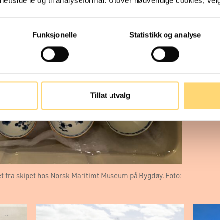
ettsidene og til analyseformål. Utover nødvendige cookies, velger
Et 17
med en
porse
Funksjonelle
Statistikk og analyse
funnet
det be
slag 
Les v
Tillat utvalg
Se vår
et fra skipet hos Norsk Maritimt Museum på Bygdøy. Foto: