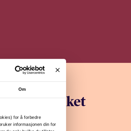
Om
rselensvraket
Skagerak
kies) for å forbedre
bruker informasjonen din for