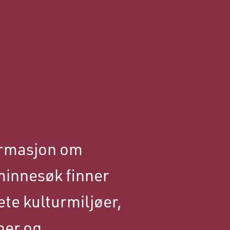
formasjon om
minnesøk finner
ete kulturmiljøer,
ner og