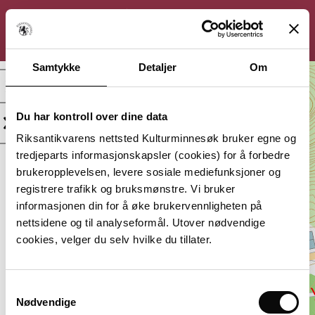
KULTURMINNESØK
Søk
Logg inn
Meny
Samtykke
Detaljer
Om
Dypvåg kirkested,
Kirkested
Du har kontroll over dine data
Kategori:
Beliggenhet:
Riksantikvarens nettsted Kulturminnesøk bruker egne og
Kirkested
Agder,
tredjeparts informasjonskapsler (cookies) for å forbedre
Tvedestrand
brukeropplevelsen, levere sosiale mediefunksjoner og
Vernestatus:
Datering:
registrere trafikk og bruksmønstre. Vi bruker
Automatisk
Middelalder
informasjonen din for å øke brukervennligheten på
fredet
nettsidene og til analyseformål. Utover nødvendige
Lagt inn av:
cookies, velger du selv hvilke du tillater.
Riksantikvaren, Hovedkontor
Samtykkevalg
Nødvendige