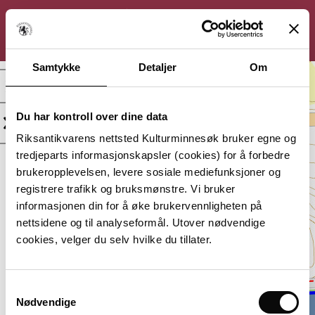
KULTURMINNESØK
Søk
Logg inn
Meny
Samtykke
Detaljer
Om
Botne kirkested,
Kirkested
Du har kontroll over dine data
Kategori:
Beliggenhet:
Riksantikvarens nettsted Kulturminnesøk bruker egne og
Kirkested
Vestfold,
tredjeparts informasjonskapsler (cookies) for å forbedre
Holmestrand
brukeropplevelsen, levere sosiale mediefunksjoner og
Vernestatus:
Datering:
registrere trafikk og bruksmønstre. Vi bruker
Automatisk
Middelalder
informasjonen din for å øke brukervennligheten på
fredet
nettsidene og til analyseformål. Utover nødvendige
Lagt inn av:
cookies, velger du selv hvilke du tillater.
Riksantikvaren, Hovedkontor
Samtykkevalg
Nødvendige