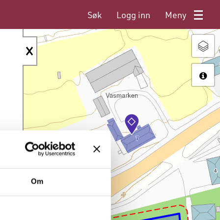
Søk
Logg inn
Meny
Om