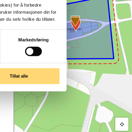
kies) for å forbedre
bruker informasjonen din for
 du selv hvilke du tillater.
Markedsføring
Tillat alle
2/3 - Borre kirke
Fotograf: Jan Anderssen, Riksantikvaren Lisens: CC BY - Navngivelse (
Creative Commons Navngivelse 4.0 Internasjonal lisens