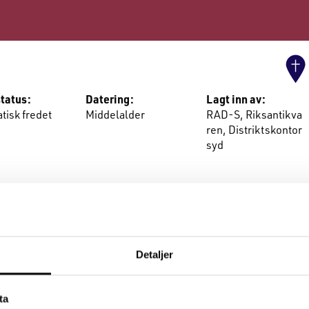
tatus:
Datering:
Lagt inn av:
tisk fredet
Middelalder
RAD-S, Riksantikva
ren, Distriktskontor
syd
Detaljer
ta