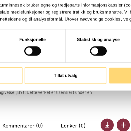
turminnesøk bruker egne og tredjeparts informasjonskapsler (coo
siale mediefunksjoner og registrere trafikk og bruksmønstre. Vi 
ettsidene og til analyseformål. Utover nødvendige cookies, velger
Funksjonelle
Statistikk og analyse
Tillat utvalg
ivelse (BY): Dette verket er lisensiert under en
Kommentarer (
0
)
Lenker (
0
)