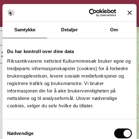
KULTURMINNESØK
Søk
Logg inn
Meny
Samtykke
Detaljer
Om
Tuftedalen, Gravminne
Du har kontroll over dine data
Kategori:
Beliggenhet:
Arkeologisk
Agder, Farsund
Riksantikvarens nettsted Kulturminnesøk bruker egne og
minne
tredjeparts informasjonskapsler (cookies) for å forbedre
Vernestatus:
Datering:
brukeropplevelsen, levere sosiale mediefunksjoner og
Uten vern
Jernalder
registrere trafikk og bruksmønstre. Vi bruker
informasjonen din for å øke brukervennligheten på
Lagt inn av:
nettsidene og til analyseformål. Utover nødvendige
Agder fylkeskommune
cookies, velger du selv hvilke du tillater.
Samtykkevalg
Du må være innlogget for å
Nødvendige