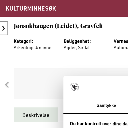
KULTURMINNESØK
Jønsokhaugen (Leidet), Gravfelt
Kategori:
Beliggenhet:
Vernes
Arkeologisk minne
Agder, Sirdal
Automa
Du må være innlogget for
Samtykke
Beskrivelse
Minnet består av (
2
)
Du har kontroll over dine da