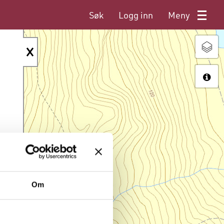
Søk
Logg inn
Meny
Om