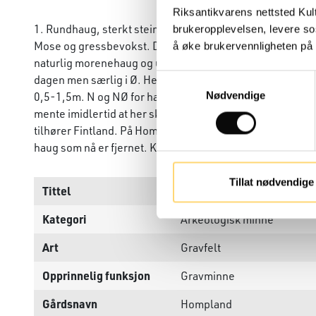
Riksantikvarens nettsted Kul
1. Rundhaug, sterkt steinblandet. Ligger på en naturlig ha
brukeropplevelsen, levere so
Mose og gressbevokst. D ca 9m, h 0,5m. Ca 40m SØ for 1 o
å øke brukervennligheten på n
naturlig morenehaug og utnytter denne. Man har gravet o
dagen men særlig i Ø. Her trolig mest naturlig moreneste
Samtykkevalg
0,5-1,5m. N og NØ for haugene ligger det flere naturlig
Nødvendige
mente imidlertid at her skulle være graver, og at de skul
tilhører Fintland. På Hompland, 39/8, skal det være funne
haug som nå er fjernet. Kan ikke påvises nærmere.
Tillat nødvendige
Tittel
Jønsokhaugen (Leidet), Gr
Kategori
Arkeologisk minne
Art
Gravfelt
Opprinnelig funksjon
Gravminne
Gårdsnavn
Hompland