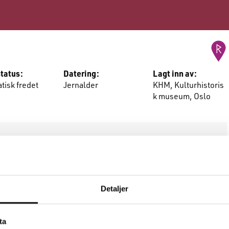
tatus:
Datering:
Lagt inn av:
tisk fredet
Jernalder
KHM, Kulturhistoris
k museum, Oslo
 å legge til bilde eller video.
Detaljer
Kommentarer (
0
)
Lenker (
0
)
ta