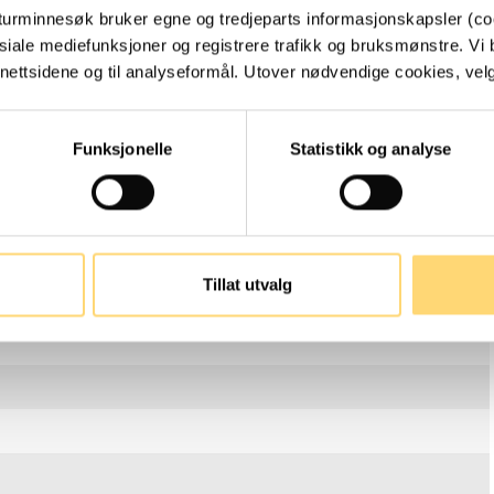
turminnesøk bruker egne og tredjeparts informasjonskapsler (coo
ug og utnytter denne. Virker urørt. Mye stein i overflaten.
siale mediefunksjoner og registrere trafikk og bruksmønstre. Vi 
g lavere i terrenet: 2. Rundhaug, uklart markert. Ligger på en
ettsidene og til analyseformål. Utover nødvendige cookies, velger
g brent bål på toppen, som er temmelig omrotet Mye stein i
in. Gressbevokst, noe einer. Mål vanskelig å anslå. D ca 15m, h
e formasjoner, som ligner på haug 2. "De gamle" på Hompland
Funksjonelle
Statistikk og analyse
le inneholde begravelser etter ett slag på Hovland, en støl som
t spydodder disse er "innsendt". De ble funnet i innmarka i en
Tillat utvalg
avfelt