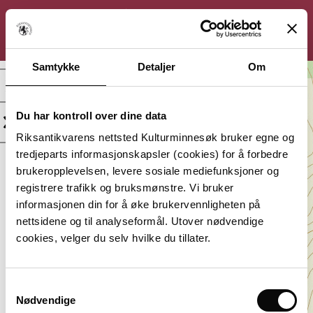
KULTURMINNESØK
Søk
Logg inn
Meny
Samtykke
Detaljer
Om
Rautoknuden, Annen
arkeologisk lokalitet
Du har kontroll over dine data
Kategori:
Beliggenhet:
Riksantikvarens nettsted Kulturminnesøk bruker egne og
Arkeologisk
Agder, Sirdal
tredjeparts informasjonskapsler (cookies) for å forbedre
minne
brukeropplevelsen, levere sosiale mediefunksjoner og
Vernestatus:
Datering:
registrere trafikk og bruksmønstre. Vi bruker
Uten vern
Uviss tid
informasjonen din for å øke brukervennligheten på
Lagt inn av:
nettsidene og til analyseformål. Utover nødvendige
Agder fylkeskommune
cookies, velger du selv hvilke du tillater.
Samtykkevalg
Nødvendige
Du må være innlogget for å