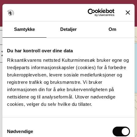
KULTURMINNESØK
Søk
Logg inn
Meny
Samtykke
Detaljer
Om
Sletheiè, Annen
arkeologisk lokalitet
Du har kontroll over dine data
Kategori:
Beliggenhet:
Riksantikvarens nettsted Kulturminnesøk bruker egne og
Arkeologisk
Agder, Sirdal
tredjeparts informasjonskapsler (cookies) for å forbedre
minne
brukeropplevelsen, levere sosiale mediefunksjoner og
Vernestatus:
Datering:
registrere trafikk og bruksmønstre. Vi bruker
Automatisk
Uviss tid
informasjonen din for å øke brukervennligheten på
fredet
nettsidene og til analyseformål. Utover nødvendige
Lagt inn av:
cookies, velger du selv hvilke du tillater.
Agder fylkeskommune
Samtykkevalg
Nødvendige