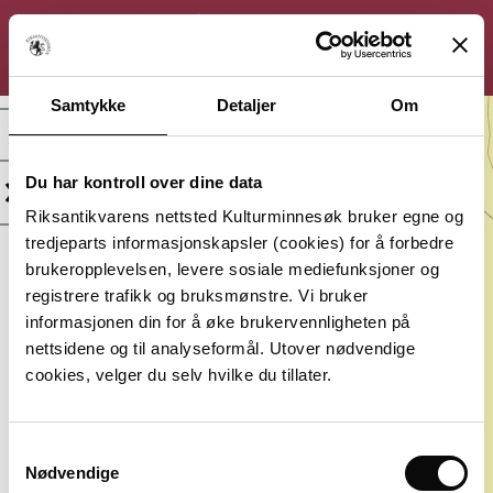
KULTURMINNESØK
Søk
Logg inn
Meny
Samtykke
Detaljer
Om
Pyntelund II
Bjørnstadskipet,
Bergkunst
Du har kontroll over dine data
Riksantikvarens nettsted Kulturminnesøk bruker egne og
Kategori:
Beliggenhet:
tredjeparts informasjonskapsler (cookies) for å forbedre
Arkeologisk
Østfold,
brukeropplevelsen, levere sosiale mediefunksjoner og
minne
Sarpsborg
registrere trafikk og bruksmønstre. Vi bruker
Vernestatus:
Datering:
informasjonen din for å øke brukervennligheten på
Ulike
Flere dateringer
nettsidene og til analyseformål. Utover nødvendige
vernestatus
cookies, velger du selv hvilke du tillater.
Lagt inn av:
KHM, Kulturhistorisk museum, Oslo
Samtykkevalg
Nødvendige