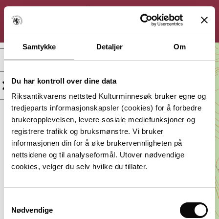
KULTURMINNESØK
Søk
Logg inn
Meny
Samtykke
Detaljer
Om
Stormyra, Bosetning-
aktivitetsområde
Du har kontroll over dine data
Kategori:
Beliggenhet:
Riksantikvarens nettsted Kulturminnesøk bruker egne og
Arkeologisk
Agder, Farsund
tredjeparts informasjonskapsler (cookies) for å forbedre
minne
brukeropplevelsen, levere sosiale mediefunksjoner og
Vernestatus:
Datering:
registrere trafikk og bruksmønstre. Vi bruker
Uavklart
Uviss tid
informasjonen din for å øke brukervennligheten på
Lagt inn av:
nettsidene og til analyseformål. Utover nødvendige
Agder fylkeskommune
cookies, velger du selv hvilke du tillater.
Samtykkevalg
Nødvendige
Du må være innlogget for å