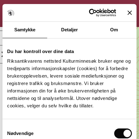
KULTURMINNESØK
Søk
Logg inn
Meny
Samtykke
Detaljer
Om
Attmed Ratøydgard,
Tradisjonslokalitet
Du har kontroll over dine data
Kategori:
Beliggenhet:
Riksantikvarens nettsted Kulturminnesøk bruker egne og
Arkeologisk
Agder, Bygland
tredjeparts informasjonskapsler (cookies) for å forbedre
minne
brukeropplevelsen, levere sosiale mediefunksjoner og
Vernestatus:
Datering:
registrere trafikk og bruksmønstre. Vi bruker
Automatisk
Førreformatorisk
informasjonen din for å øke brukervennligheten på
fredet
tid
nettsidene og til analyseformål. Utover nødvendige
Lagt inn av:
cookies, velger du selv hvilke du tillater.
Agder fylkeskommune
Samtykkevalg
Nødvendige