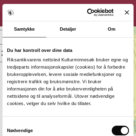
KULTURMINNESØK
Søk
Logg inn
Meny
Samtykke
Detaljer
Om
Husmannsplassen
Vegajordet.
Du har kontroll over dine data
Tagger:
Beliggenhet:
Riksantikvarens nettsted Kulturminnesøk bruker egne og
Innlandet, Nord-
tredjeparts informasjonskapsler (cookies) for å forbedre
Aurdal
brukeropplevelsen, levere sosiale mediefunksjoner og
Lagt inn av:
registrere trafikk og bruksmønstre. Vi bruker
Anne Marit Lien Framnes
informasjonen din for å øke brukervennligheten på
nettsidene og til analyseformål. Utover nødvendige
cookies, velger du selv hvilke du tillater.
Du må være innlogget for å
Samtykkevalg
legge til bilde eller video.
Nødvendige