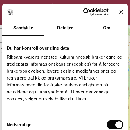
KULTURMINNESØK
Søk
Logg inn
Meny
Samtykke
Detaljer
Om
Vikstøl, Evje,
utsettingsplass for båt
Du har kontroll over dine data
Tagger:
Beliggenhet:
Riksantikvarens nettsted Kulturminnesøk bruker egne og
Båtutsettingspla
Agder, Evje og
tredjeparts informasjonskapsler (cookies) for å forbedre
ss
Hornnes
brukeropplevelsen, levere sosiale mediefunksjoner og
Lagt inn av:
registrere trafikk og bruksmønstre. Vi bruker
Geir Daasvatn
informasjonen din for å øke brukervennligheten på
nettsidene og til analyseformål. Utover nødvendige
cookies, velger du selv hvilke du tillater.
Samtykkevalg
Nødvendige