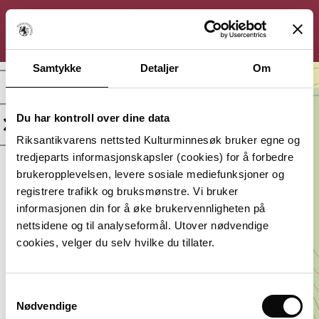
KULTURMINNESØK
Søk
Logg inn
Meny
Samtykke
Detaljer
Om
Uten navn,
Kullfremstillingsanlegg
Du har kontroll over dine data
Kategori:
Beliggenhet:
Riksantikvarens nettsted Kulturminnesøk bruker egne og
Arkeologisk
Innlandet,
tredjeparts informasjonskapsler (cookies) for å forbedre
minne
Elverum
brukeropplevelsen, levere sosiale mediefunksjoner og
Vernestatus:
Datering:
registrere trafikk og bruksmønstre. Vi bruker
Automatisk
Yngre jernalder–
informasjonen din for å øke brukervennligheten på
fredet
middelalder
nettsidene og til analyseformål. Utover nødvendige
Lagt inn av:
cookies, velger du selv hvilke du tillater.
Innlandet fylkeskommune
Samtykkevalg
Nødvendige