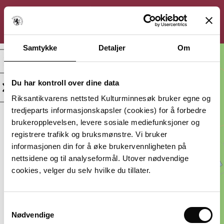
KULTURMINNESØK
Søk
Logg inn
Meny
Samtykke
Detaljer
Om
Ørsta kyrkjestad,
Kirkested
Du har kontroll over dine data
Kategori:
Beliggenhet:
Riksantikvarens nettsted Kulturminnesøk bruker egne og
Kirkested
Møre og
tredjeparts informasjonskapsler (cookies) for å forbedre
Romsdal, Ørsta
brukeropplevelsen, levere sosiale mediefunksjoner og
Vernestatus:
Datering:
registrere trafikk og bruksmønstre. Vi bruker
Ulike
Flere dateringer
informasjonen din for å øke brukervennligheten på
vernestatus
nettsidene og til analyseformål. Utover nødvendige
Lagt inn av:
cookies, velger du selv hvilke du tillater.
Riksantikvaren, Hovedkontor
Samtykkevalg
Nødvendige