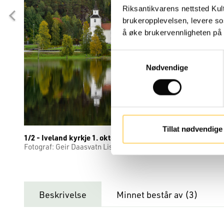
Riksantikvarens nettsted Kul
brukeropplevelsen, levere so
å øke brukervennligheten på n
Samtykkevalg
Nødvendige
Tillat nødvendige
1/2 - Iveland kyrkje 1. oktober 2022.
Fotograf: Geir Daasvatn Lisens: CC BY-SA
Beskrivelse
Minnet består av (
3
)