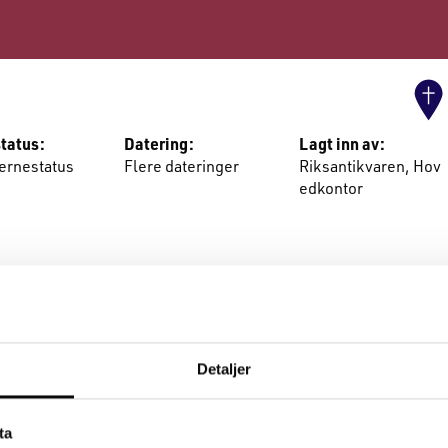
tatus:
Datering:
Lagt inn av:
vernestatus
Flere dateringer
Riksantikvaren, Hov
edkontor
Detaljer
ta