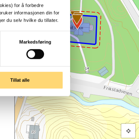
kies) for å forbedre
bruker informasjonen din for
 du selv hvilke du tillater.
Markedsføring
Tillat alle
2/2 - Iveland kyrkje 5. juni 2024.
Fotograf: Geir Daasvatn Lisens: CC BY-SA