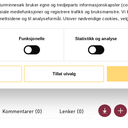
turminnesøk bruker egne og tredjeparts informasjonskapsler (coo
siale mediefunksjoner og registrere trafikk og bruksmønstre. Vi 
ettsidene og til analyseformål. Utover nødvendige cookies, velger
Funksjonelle
Statistikk og analyse
Tillat utvalg
Kommentarer (
0
)
Lenker (
0
)