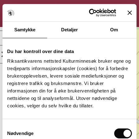
KULTURMINNESØK
Søk
Logg inn
Meny
Samtykke
Detaljer
Om
Vere midtre med Veråker
og Vere ytre, Gravminne
Du har kontroll over dine data
Kategori:
Beliggenhet:
Riksantikvarens nettsted Kulturminnesøk bruker egne og
Arkeologisk
Agder, Farsund
tredjeparts informasjonskapsler (cookies) for å forbedre
minne
brukeropplevelsen, levere sosiale mediefunksjoner og
Vernestatus:
Datering:
registrere trafikk og bruksmønstre. Vi bruker
Automatisk
Jernalder
informasjonen din for å øke brukervennligheten på
fredet
nettsidene og til analyseformål. Utover nødvendige
Lagt inn av:
cookies, velger du selv hvilke du tillater.
Agder fylkeskommune
Samtykkevalg
Nødvendige