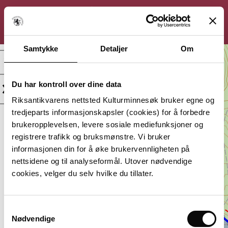
KULTURMINNESØK
Søk
Logg inn
Meny
Samtykke
Detaljer
Om
Goneshus,
Kullfremstillingsanlegg
Du har kontroll over dine data
Kategori:
Beliggenhet:
Riksantikvarens nettsted Kulturminnesøk bruker egne og
Arkeologisk
Agder, Farsund
tredjeparts informasjonskapsler (cookies) for å forbedre
minne
brukeropplevelsen, levere sosiale mediefunksjoner og
Vernestatus:
Datering:
registrere trafikk og bruksmønstre. Vi bruker
Automatisk
Flere dateringer
informasjonen din for å øke brukervennligheten på
fredet
nettsidene og til analyseformål. Utover nødvendige
Lagt inn av:
cookies, velger du selv hvilke du tillater.
Agder fylkeskommune
Samtykkevalg
Nødvendige