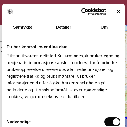
KULTURMINNESØK
Søk
Logg inn
Meny
Samtykke
Detaljer
Om
Polland, Bosetning-
aktivitetsområde
Du har kontroll over dine data
Kategori:
Beliggenhet:
Riksantikvarens nettsted Kulturminnesøk bruker egne og
Arkeologisk
Agder,
tredjeparts informasjonskapsler (cookies) for å forbedre
minne
Flekkefjord
brukeropplevelsen, levere sosiale mediefunksjoner og
Vernestatus:
Datering:
registrere trafikk og bruksmønstre. Vi bruker
Uten vern
1900 tallet,
informasjonen din for å øke brukervennligheten på
første kvartal
nettsidene og til analyseformål. Utover nødvendige
Lagt inn av:
cookies, velger du selv hvilke du tillater.
Agder fylkeskommune
Samtykkevalg
Nødvendige