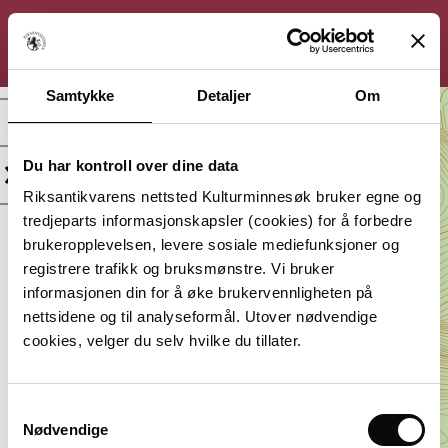
KULTURMINNESØK
Søk
Logg inn
Meny
Samtykke
Detaljer
Om
Mellom Sagedalen og
Bragedalen, Gravminne
Du har kontroll over dine data
Kategori:
Beliggenhet:
Riksantikvarens nettsted Kulturminnesøk bruker egne og
Arkeologisk
Agder,
tredjeparts informasjonskapsler (cookies) for å forbedre
minne
Flekkefjord
brukeropplevelsen, levere sosiale mediefunksjoner og
Vernestatus:
Datering:
registrere trafikk og bruksmønstre. Vi bruker
Uavklart
Bronsealder
informasjonen din for å øke brukervennligheten på
Lagt inn av:
nettsidene og til analyseformål. Utover nødvendige
Agder fylkeskommune
cookies, velger du selv hvilke du tillater.
Samtykkevalg
Nødvendige
Du må være innlogget for å