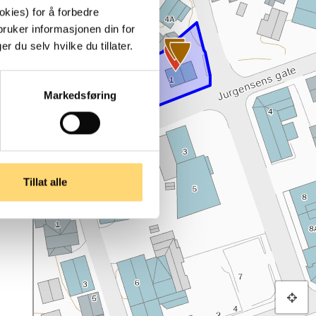
kies) for å forbedre
bruker informasjonen din for
 du selv hvilke du tillater.
Markedsføring
Tillat alle
2/3 - Shellstasjon
Fotograf: Ronny Andre Haugan Lisens: CC BY