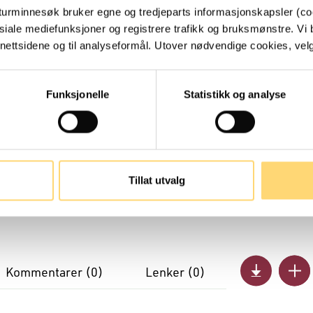
turminnesøk bruker egne og tredjeparts informasjonskapsler (coo
siale mediefunksjoner og registrere trafikk og bruksmønstre. Vi 
ettsidene og til analyseformål. Utover nødvendige cookies, velger
Funksjonelle
Statistikk og analyse
Tillat utvalg
Kommentarer (
0
)
Lenker (
0
)