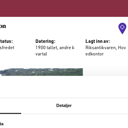
jon
tatus:
Datering:
Lagt inn av:
sfredet
1900 tallet, andre k
Riksantikvaren, Hov
vartal
edkontor
Detaljer
ta