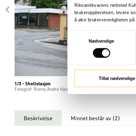
Riksantikvarens nettsted Kul
brukeropplevelsen, levere so
å øke brukervennligheten på n
Samtykkevalg
Nødvendige
Tillat nødvendige
1/3 - Shellstasjon
Fotograf: Ronny Andre Haugan Lisens: CC BY
Beskrivelse
Minnet består av (
2
)