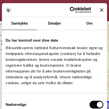
KULTURMINNESØK
Søk
Logg inn
Meny
Samtykke
Detaljer
Om
Bragold gruver
(Bragålgruå), Bergverk-
gruveanlegg
Du har kontroll over dine data
Riksantikvarens nettsted Kulturminnesøk bruker egne og
Kategori:
Beliggenhet:
tredjeparts informasjonskapsler (cookies) for å forbedre
Bebyggelse-
Agder, Kvinesdal
brukeropplevelsen, levere sosiale mediefunksjoner og
Infrastruktur
registrere trafikk og bruksmønstre. Vi bruker
Vernestatus:
Datering:
informasjonen din for å øke brukervennligheten på
Uten vern
1900 tallet,
nettsidene og til analyseformål. Utover nødvendige
første kvartal
cookies, velger du selv hvilke du tillater.
Lagt inn av:
Agder fylkeskommune
Samtykkevalg
Nødvendige