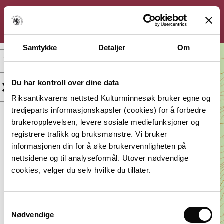
KULTURMINNESØK
Søk
Logg inn
Meny
Samtykke
Detaljer
Om
Smiehedlaren
(Smiehelleren) /
Smihedlar, Bosetning-
Du har kontroll over dine data
aktivitetsområde
Riksantikvarens nettsted Kulturminnesøk bruker egne og
tredjeparts informasjonskapsler (cookies) for å forbedre
Kategori:
Beliggenhet:
brukeropplevelsen, levere sosiale mediefunksjoner og
Arkeologisk
Agder, Sirdal
registrere trafikk og bruksmønstre. Vi bruker
minne
informasjonen din for å øke brukervennligheten på
Vernestatus:
Datering:
nettsidene og til analyseformål. Utover nødvendige
Automatisk
Førreformatorisk
cookies, velger du selv hvilke du tillater.
fredet
tid
Lagt inn av:
Agder fylkeskommune
Samtykkevalg
Nødvendige