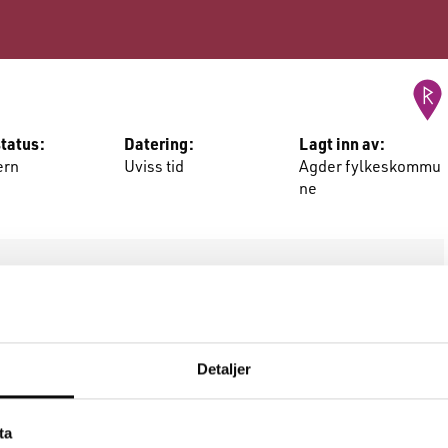
tatus:
Datering:
Lagt inn av:
ern
Uviss tid
Agder fylkeskommu
ne
 å legge til bilde eller video.
Detaljer
Kommentarer (
0
)
Lenker (
0
)
ta