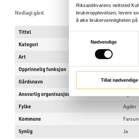
Riksantikvarens nettsted Kul
Nedlagt gård.
brukeropplevelsen, levere so
å øke brukervennligheten på n
Tittel
Skista
Samtykkevalg
Nødvendige
Kategori
Arkeol
Art
Bosetn
Opprinnelig funksjon
Bolig, 
Tillat nødvendige
Gårdsnavn
Skistad
Ansvarlig organisasjon
Agder 
Fylke
Agder
Kommune
Farsun
Synlig
Ja