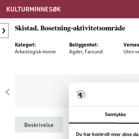
KULTURMINNESØK
Skistad, Bosetning-aktivitetsområde
Kategori:
Beliggenhet:
Vernes
Arkeologisk minne
Agder, Farsund
Uten v
Du må være innlogget for
Samtykke
Beskrivelse
Minnet består av (
1
)
Du har kontroll over dine da