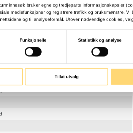
turminnesøk bruker egne og tredjeparts informasjonskapsler (coo
siale mediefunksjoner og registrere trafikk og bruksmønstre. Vi 
ettsidene og til analyseformål. Utover nødvendige cookies, velger
d, Bosetning-aktivitetsområde
Funksjonelle
Statistikk og analyse
ogisk minne
ing-aktivitetsområde
bosetning
Tillat utvalg
fylkeskommune
d